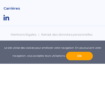
Carrières
Mentions légales
Retrait des données personnelles
Politique de confidentialité
Réclamations
Le site utilise des cookies pour améliorer votre navigation. En poursuivant votre
navigation, vous acceptez leurs utilisations.
OK